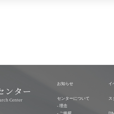
お知らせ
イ
センターについて
ス
- 理念
- ご挨拶
D