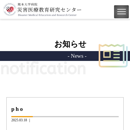
お知らせ
- News -
notification
pho
2025.03.18 ｜