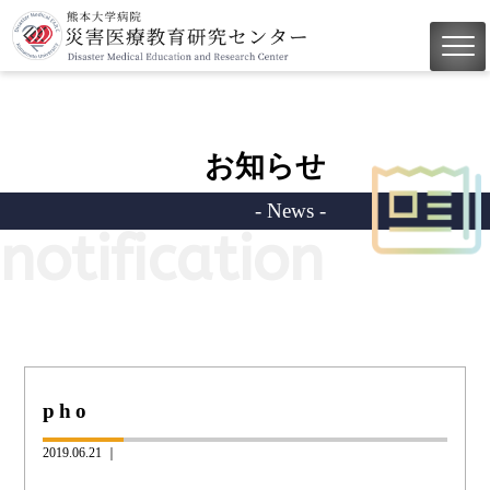
お知らせ
- News -
notification
pho
2019.06.21 ｜