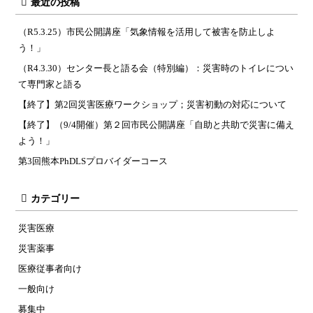
最近の投稿
（R5.3.25）市民公開講座「気象情報を活用して被害を防止しよ
う！」
（R4.3.30）センター長と語る会（特別編）：災害時のトイレについ
て専門家と語る
【終了】第2回災害医療ワークショップ；災害初動の対応について
【終了】（9/4開催）第２回市民公開講座「自助と共助で災害に備え
よう！」
第3回熊本PhDLSプロバイダーコース
カテゴリー
災害医療
災害薬事
医療従事者向け
一般向け
募集中