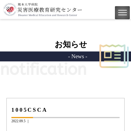
お知らせ
- News -
notification
1005CSCA
2022.09.5 ｜