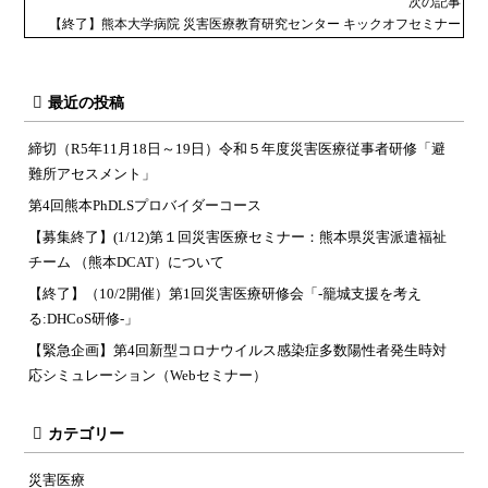
次の記事
【終了】熊本大学病院 災害医療教育研究センター キックオフセミナー
最近の投稿
締切（R5年11月18日～19日）令和５年度災害医療従事者研修「避
難所アセスメント」
第4回熊本PhDLSプロバイダーコース
【募集終了】(1/12)第１回災害医療セミナー：熊本県災害派遣福祉
チーム （熊本DCAT）について
【終了】（10/2開催）第1回災害医療研修会「-籠城支援を考え
る:DHCoS研修-」
【緊急企画】第4回新型コロナウイルス感染症多数陽性者発生時対
応シミュレーション（Webセミナー）
カテゴリー
災害医療