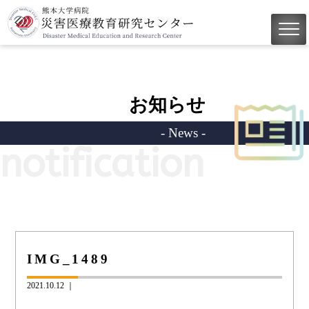
お知らせ
- News -
notification
IMG_1489
2021.10.12 ｜