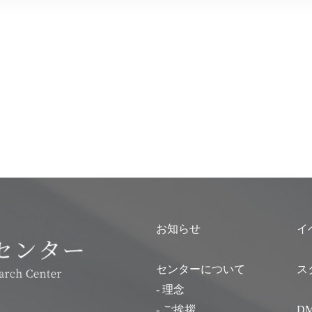
お知らせ
イ
センターについて
ス
- 理念
- ご挨拶
D