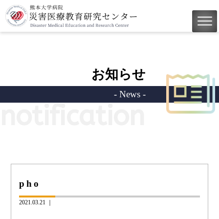
お知らせ
- News -
notification
pho
2021.03.21 ｜