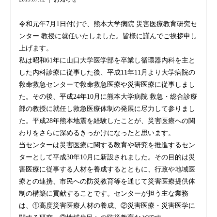
令和元年7月1日付けで、熊本大学病院 災害医療教育研究セ
ンター 教授に就任いたしました。皆様に謹んでご挨拶申し
上げます。
私は昭和61年に山口大学医学部を卒業し循環器内科を主と
した内科診療に従事した後、平成11年11月より大学病院の
救命救急センターで救命救急医療や災害医療に従事しまし
た。その後、平成24年10月に熊本大学病院 救急・総合診療
部の教授に就任し救急医療体制の発展に尽力して参りまし
た。平成28年熊本地震を経験したことが、災害医療への関
わりをさらに深めるきっかけになったと思います。
当センターは災害医療に関する教育や研究を推進するセン
ターとして平成30年10月に新設されました。その目的は災
害医療に従事する人材を養成するとともに、行政や地域医
療との連携、市民への防災教育等を通じて災害医療提供体
制の構築に貢献することです。センターが担う主な業務
は、①高度災害医療人材の養成、②災害医療・災害医学に