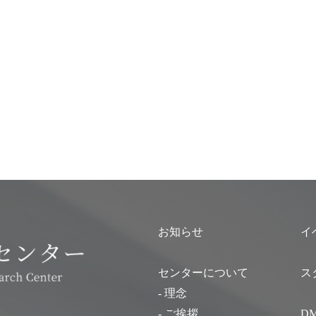
お知らせ
イ
センターについて
ス
- 理念
- ご挨拶
D