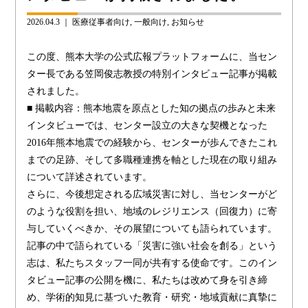
2026.04.3 ｜
医療従事者向け
一般向け
お知らせ
この度、熊本大学の公式広報プラットフォームに、当セン
ター長である笠岡俊志教授の特別インタビュー記事が掲載
されました。
■ 掲載内容：熊本地震を原点とした知の拠点の歩みと未来
インタビューでは、センター設立の大きな契機となった
2016年熊本地震での経験から、センターが歩んできたこれ
までの足跡、そして多職種連携を軸とした現在の取り組み
について詳述されています。
さらに、今後想定される広域災害に対し、当センターがど
のような役割を担い、地域のレジリエンス（回復力）に寄
与していくべきか、その展望についても語られています。
記事の中で語られている「災害に強い社会を創る」という
志は、私たちスタッフ一同が共有する使命です。このイン
タビュー記事の公開を機に、私たちは改めて身を引き締
め、学術的知見に基づいた教育・研究・地域貢献に真摯に