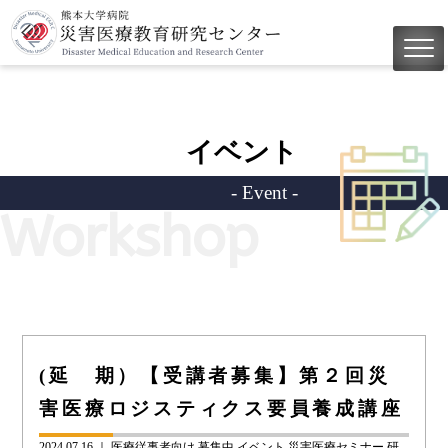
イベント
- Event -
Workshop
(延 期）【受講者募集】第２回災
害医療ロジスティクス要員養成講座
2024.07.16 ｜
医療従事者向け
募集中
イベント
災害医療セミナー
研