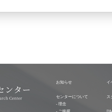
お知らせ
イ
センターについて
ス
- 理念
- ご挨拶
D