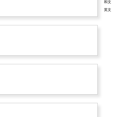
和文
英文