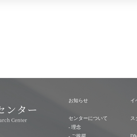
お知らせ
イ
センターについて
ス
- 理念
- ご挨拶
D