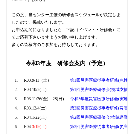
この度、当センター主催の研修会スケジュールが決定しま
したので、掲載いたします。
お申込期間になりましたら、下記（イベント・研修会）に
てご応募下さいますようお願い申し上げます。
多くの皆様方のご参加をお待ちしております。
令和3年度 研修会案内（予定）
1.
R03.9/11 (土）
第1回災害医療従事者研修(急性期)
2.
R03.10/2(土)
第1回災害医療研修会(籠城支援)
3.
R03.11/26(金)～28(日)
令和3年度災害医療研修会(実地研
4.
R03.12/4(土)
第2回災害医療従事者研修(災害看
5.
R04.1/22(土)
第2回災害医療研修会(病院避難)
6.
R04.
3/19(土)
第3回災害医療従事者研修(災害看