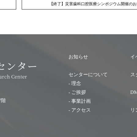
【終了】災害歯科口腔医療シンポジウム開催のお
お知らせ
イ
センターについて
ス
- 理念
- ご挨拶
D
7階
- 事業計画
- アクセス
リ