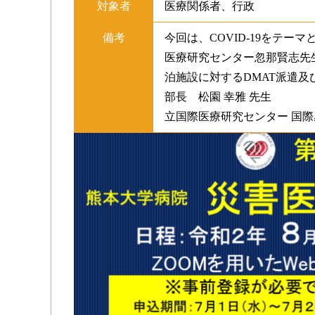
対象者
医療関係者、行政
備考
今回は、COVID-19をテ
医療研究センター忽那賢志先
泊施設に対するDMAT派遣
部長 松園 幸雅 先生 
立国際医療研究センター 国際