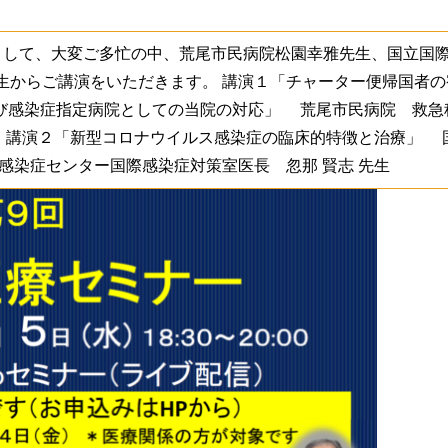
ーマとして、大変ご多忙の中、荒尾市民病院松園幸雅先生、国立国
生からご講演をいただきます。 講演１「チャーター便帰国者の
及び感染症指定病院としての当院の対応」 荒尾市民病院 救急
講演２「新型コロナウイルス感染症の臨床的特徴と治療」 
感染症センター国際感染症対策室医長 忽那 賢志 先生