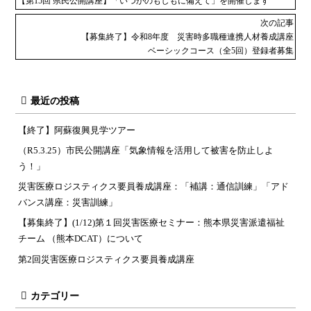
【第15回 県民公開講座】「いつかのもしもに備えて」を開催します
次の記事
【募集終了】令和8年度 災害時多職種連携人材養成講座
ベーシックコース（全5回）登録者募集
最近の投稿
【終了】阿蘇復興見学ツアー
（R5.3.25）市民公開講座「気象情報を活用して被害を防止しよ
う！」
災害医療ロジスティクス要員養成講座：「補講：通信訓練」「アド
バンス講座：災害訓練」
【募集終了】(1/12)第１回災害医療セミナー：熊本県災害派遣福祉
チーム （熊本DCAT）について
第2回災害医療ロジスティクス要員養成講座
カテゴリー