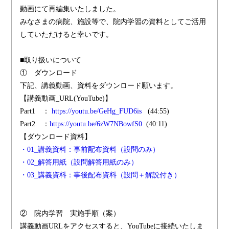
動画にて再編集いたしました。
みなさまの病院、施設等で、院内学習の資料としてご活用
していただけると幸いです。
■取り扱いについて
① ダウンロード
下記、講義動画、資料をダウンロード願います。
【講義動画_URL(YouTube)】
Part1 ：
https://youtu.be/GeHg_FUD6is
(44:55)
Part2 ：
https://youtu.be/6zW7NBowfS0
(40:11)
【ダウンロード資料】
・01_講義資料：事前配布資料（設問のみ）
・02_解答用紙（設問解答用紙のみ）
・03_講義資料：事後配布資料（設問＋解説付き）
② 院内学習 実施手順（案）
講義動画URLをアクセスすると、YouTubeに接続いたしま