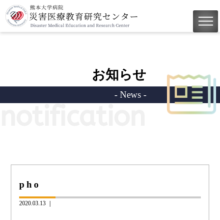
お知らせ
- News -
notification
pho
2020.03.13 ｜