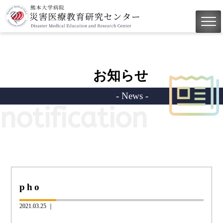
お知らせ
- News -
notification
pho
2021.03.25 ｜