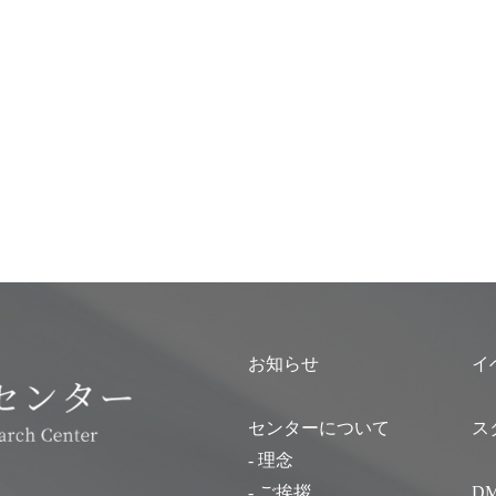
お知らせ
イ
センターについて
ス
- 理念
- ご挨拶
D