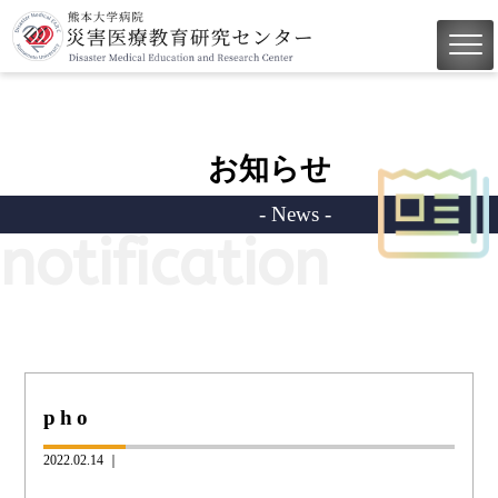
お知らせ
- News -
notification
pho
2022.02.14 ｜