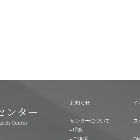
お知らせ
イ
センターについて
ス
- 理念
- ご挨拶
D