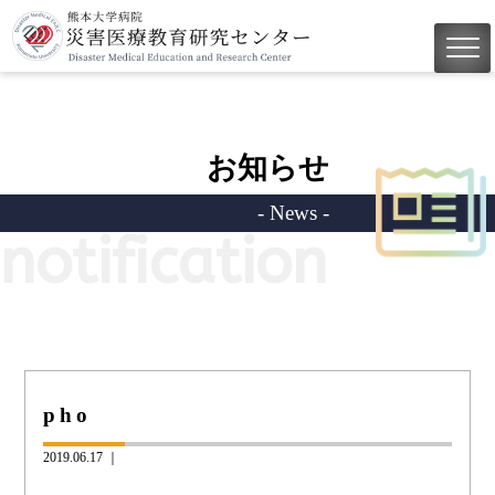
お知らせ
- News -
notification
pho
2019.06.17 ｜