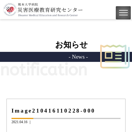
お知らせ
- News -
notification
Image210416110228-000
2021.04.16 ｜