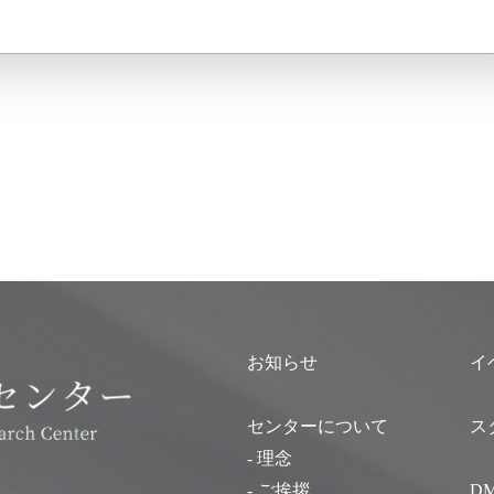
お知らせ
イ
センターについて
ス
- 理念
- ご挨拶
D