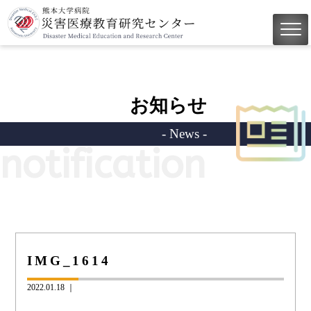
お知らせ
- News -
notification
IMG_1614
2022.01.18 ｜