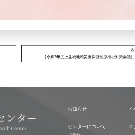
次
【令和7年度上益城地域災害保健医療福祉対策会議に
お知らせ
イ
センターについて
ス