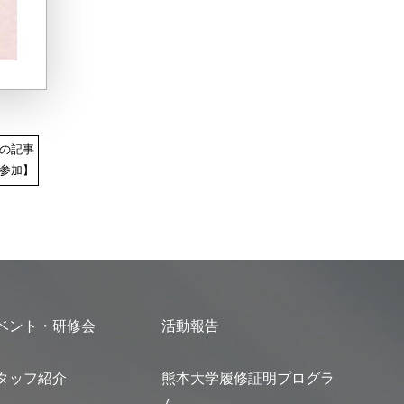
の記事
参加】
ベント・研修会
活動報告
タッフ紹介
熊本大学履修証明プログラ
ム