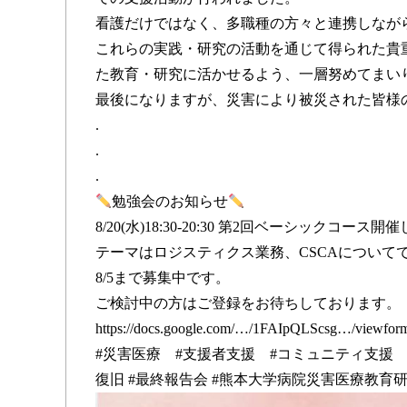
看護だけではなく、多職種の方々と連携しなが
これらの実践・研究の活動を通じて得られた貴
た教育・研究に活かせるよう、一層努めてまい
最後になりますが、災害により被災された皆様
.
.
.
勉強会のお知らせ
8/20(水)18:30-20:30 第2回ベーシックコース開
テーマはロジスティクス業務、CSCAについて
8/5まで募集中です。
ご検討中の方はご登録をお待ちしております。
https://docs.google.com/…/1FAIpQLScsg…/viewfo
#災害医療 #支援者支援 #コミュニティ支援 #
復旧 #最終報告会 #熊本大学病院災害医療教育