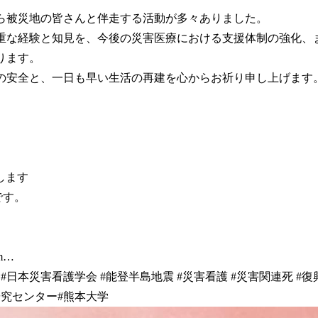
ら被災地の皆さんと伴走する活動が多々ありました。
重な経験と知見を、今後の災害医療における支援体制の強化、
ります。
の安全と、一日も早い生活の再建を心からお祈り申し上げます
催します
です。
rm…
日本災害看護学会 #能登半島地震 #災害看護 #災害関連死 #復
研究センター#熊本大学