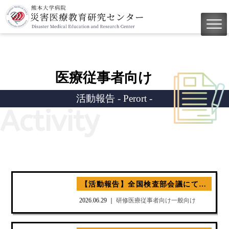
医療従事者向け
活動報告 - Perort -
Activity
【活動報告】全国検査部会議にて「災害医療VR」の体験を実施いたしました
2026.06.29 ｜
研修
医療従事者向け
一般向け