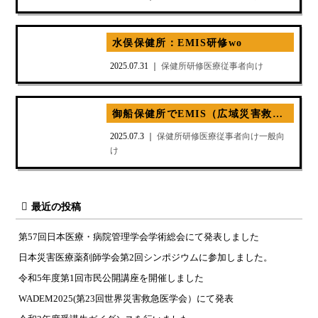
水俣保健所：EMIS研修wo
2025.07.31 ｜
保健所
研修
医療従事者向け
御船保健所でEMIS（広域災害救急医療情報システム）の研修会を実施
2025.07.3 ｜
保健所
研修
医療従事者向け
一般向
け
最近の投稿
第57回日本医療・病院管理学会学術総会にて発表しました
日本災害医療薬剤師学会第2回シンポジウムに参加しました。
令和5年度第1回市民公開講座を開催しました
WADEM2025(第23回世界災害救急医学会）にて発表