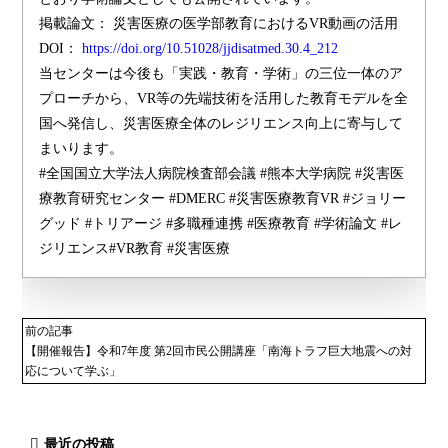
掲載論文： 災害医療の医学部教育におけるVR動画の活用
DOI：
https://doi.org/10.51028/jjdisatmed.30.4_212
当センターは今後も「実践・教育・学術」の三位一体のア
プローチから、VR等の先端技術を活用した教育モデルを全
国へ発信し、災害医療全体のレジリエンス向上に寄与して
まいります。
#全国国立大学法人病院検査部会議 #熊本大学病院 #災害医
療教育研究センター #DMERC #災害医療教育VR #ジョリー
グッド #トリアージ #多職種連携 #医療教育 #学術論文 #レ
ジリエンス#VR教育 #災害医療
前の記事
【開催報告】令和7年度 第2回市民公開講座「南海トラフ巨大地震への対
応について学ぶ」
最近の投稿