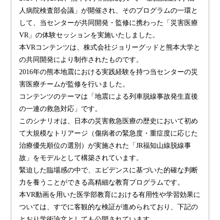
人病院検査部会議」が開催され、そのプログラムの一環と
して、当センターが共同開発・監修に携わった「災害医療
VR」の体験セッションを実施いたしました。
本VRコンテンツは、株式会社ジョリーグッドと熊本大学と
の共同開発により制作されたものです。
2016年の熊本地震における実践経験を持つ当センターの災
害医療チームが監修を行いました。
コンテンツのテーマは「地震による列車脱線事故発生直後
の一連の救急対応」です。
このシナリオは、日本の災害救急医療の歴史において初め
て大規模なトリアージ（傷病者の緊急度・重症度に応じた
治療優先順位の選別）が実施された「JR福知山線脱線事
故」をモデルとして構築されています。
緊迫した臨場感の中で、エビデンスに基づいた的確な判断
力を養うことができる高精細な教育プログラムです。
本VR動画を用いた医学部教育における有用性や学習効果に
ついては、すでに客観的な検証が進められており、下記の
とおり学術論文としても公開されています。