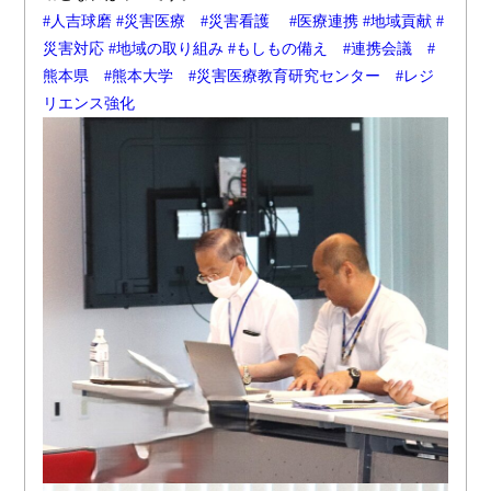
#人吉球磨
#災害医療
#災害看護
#医療連携
#地域貢献
#
災害対応
#地域の取り組み
#もしもの備え
#連携会議
#
熊本県
#熊本大学
#災害医療教育研究センター
#レジ
リエンス強化