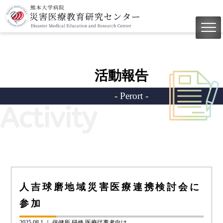
活動報告
- Perort -
Activity
人吉球磨地域災害医療連携検討会に
参加
2025.08.1 ｜
保健所
研修
医療従事者向け