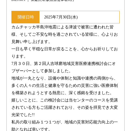
開催日時
2025年7月30日(水)
カムチャッカ半島沖地震による津波で被害に遭われた皆
様、そしてご不安な時を過ごされている皆様に、心よりお
見舞い申し上げます。
一日も早く平穏な日常が戻ることを、心からお祈りしてお
ります。
7月３０日、第２回人吉球磨地域災害医療連携検討会にオ
ブザーバーとして参加しました。
地域が一丸となり、設備や体制と知識や連携の両側から、
多くの人々の生活と健康を守るための災害に強い医療体制
を構築されようとする熱意に、深く感銘を受けました。
嬉しいことに、この検討会には当センターのコースを受講
されている方もご活躍されており、その姿を拝見でき大変
光栄でした!!
私共の取り組み１つ１つが、地域の災害対応能力向上の一
助となれば幸いです。