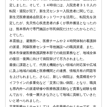
定しました。そして、１４時頃には、入院患者３１０人の
転院・退院が完了。新生児センター入院患者に関しては、
新生児医療連絡会防災ネットワークを活用し、転院先を決
定したが、先天性心疾患患者の多くが県外搬送となったの
は、熊本県内で専門施設が市民病院だけだったからとのこ
とでした。
本震後は、避難所へ、医療チームや２４時間体制の看護師
の派遣、阿蘇医療センター等他施設への職員派遣、また、
熊本市保健医療救護調整本部での統括業務など、地域全体
の復旧・復興に向けて病院挙げて尽力されました。
最後に課題として、代替え機能がない領域の対応策や広域
に及ぶ地域の組織と医療機関との連携、情報共有の問題等
を上げられました。さらに、新しい病院は、免震構造やラ
イフラインの多重化など「災害に強い病院」となり、職員
も県内外への派遣研修や医療救護活動など貴重な経験を積
んでおり、今後一層大きな力として地域に貢献していきた
いと述べられました。
災害医療セミナーとしては、今年最後のセミナーです。次