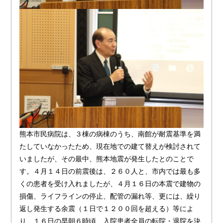
熊本市民病院は、３棟の病棟のうち、南館が耐震基準を満
たしていなかったため、現在地での建て替えが検討されて
いましたが、その最中、熊本地震が発生したとのことで
す。４月１４日の前震後は、２６０人と、市内では最も多
くの患者を受け入れましたが、４月１６日の本震で建物の
損傷、ライフラインの停止、配管の漏れ等、更には、繰り
返し発生する余震（１日で１２００回を超える）等によ
り、１６日の早朝６時頃、入院患者全員の転院・退院を決