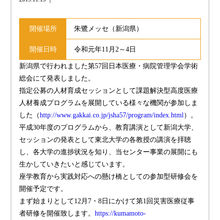
開催場所
朱鷺メッセ（新潟県）
開催日時
令和元年11月2～4日
新潟県で行われました
第57回日本医療・病院管理学会学術
総会にて発表しました。
指定公募の人材育成セッションとして課題解決型高度医療
人材養成プログラムを展開している様々な機関が参加しま
した（
http://www.gakkai.co.jp/jsha57/program/index.html
）。
平成30年度のプログラムから、教育講演として新潟大学、
セッションの発表として東北大学の各教授の講演を拝聴
し、各大学の進捗状況を知り、当センター事業の展開にも
生かしていきたいと感じています。
座学教育から実践対応への懸け橋としての参加型研修会を
開催予定です。
まず始まりとして12月7・8日にかけて第1回災害医療従事
者研修を開催致します。
https://kumamoto-