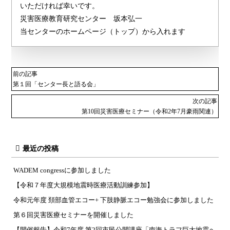
いただければ幸いです。
災害医療教育研究センター 坂本弘一
当センターのホームページ（トップ）から入れます
前の記事
第１回「センター長と語る会」
次の記事
第10回災害医療セミナー（令和2年7月豪雨関連）
最近の投稿
WADEM congressに参加しました
【令和７年度大規模地震時医療活動訓練参加】
令和元年度 頚部血管エコー+ 下肢静脈エコー勉強会に参加しました
第６回災害医療セミナーを開催しました
【開催報告】令和7年度 第2回市民公開講座「南海トラフ巨大地震へ