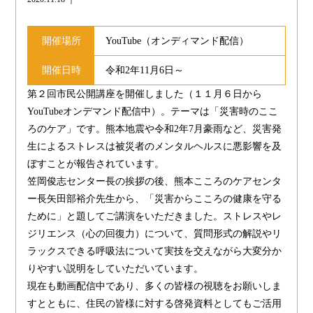
開催場所
YouTube（オンディマンド配信）
開催日時
令和2年11月6日～
第２回市民公開講座を開催しました（１１月６日から
YouTubeオンデマンド配信中）。テーマは「災害時のここ
ろのケア」です。熊本地震や令和2年7月豪雨など、災害発
生によるストレスは被災者のメンタルヘルスに悪影響を及
ぼすことが報告されています。
笠岡俊志センター長の挨拶の後、熊本こころのケアセンタ
ー長矢田部裕介先生から、「災害からこころの健康を守る
ために」と題してご講演をいただきました。ストレスやレ
ジリエンス（心の回復力）について、質問形式の解説やリ
ラックスできる呼吸法について実技を交えながら大変分か
りやすい説明をしていただいています。
現在も動画配信中であり、多くの皆様の視聴をお願いしま
すとともに、住民の皆様に対する啓発資料としてもご活用